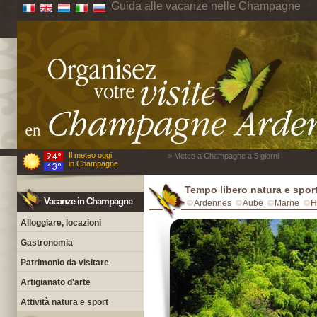
Guida alle vacanze nelle Champagne
Il meteo oggi
> Meteo a Champagne a 5 giorni
in Champagne
Tempo libero natura e spo
Vacanze in Champagne
Ardennes
Aube
Marne
H
Alloggiare, locazioni
Gastronomia
Patrimonio da visitare
Artigianato d'arte
Attività natura e sport