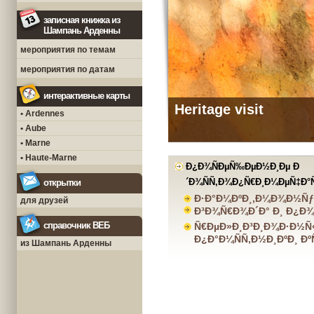
записная книжка из
Шампань Арденны
мероприятия по темам
мероприятия по датам
интерактивные карты
Heritage visit
• Ardennes
• Aube
• Marne
• Haute-Marne
Ð¿Ð¾ÑÐµÑ‰ÐµÐ½Ð¸Ðµ Ð
´Ð¾ÑÑ‚Ð¾Ð¿Ñ€Ð¸Ð¼ÐµÑ‡Ð°
открытки
Ð·Ð°Ð¼ÐºÐ¸,Ð¼Ð¾Ð½Ñ
для друзей
Ð³Ð¾Ñ€Ð¾Ð´Ð° Ð¸ Ð¿Ð¾
справочник ВЕБ
Ñ€ÐµÐ»Ð¸Ð³Ð¸Ð¾Ð·Ð½Ñ
Ð¿Ð°Ð¼ÑÑ‚Ð½Ð¸ÐºÐ¸ Ð
из Шампань Арденны