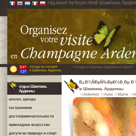
гид моих путешествий Шампань Арде
погода на сегодня
> погода в Шампань Арденны на 5дней
в Шампань Арденны
Ð¿Ð¾ÑÐµÑ‰ÐµÐ½Ð¸Ðµ Ð´
отдых Шампань
в Шампань Арденны
Арденны
Ardennes
Aube
Marne
H
ночлег, аренда
гастрономия
достопримечательности
прикладное искусство
досуги на природе и спорт